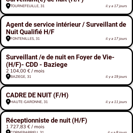
TOURNEFEUILLE, 31
il y a 17 jours
Agent de service intérieur / Surveillant de
Nuit Qualifié H/F
FONTENILLES, 31
il y a 17 jours
Surveillant /e de nuit en Foyer de Vie-
(H/F)- CDD - Baziege
2 104,00 € / mois
BAZIEGE, 31
il y a 19 jours
CADRE DE NUIT (F/H)
HAUTE-GARONNE, 31
il y a 11 jours
Réceptionniste de nuit (H/F)
1 727,83 € / mois
CORNEBARRIEU, 31
il y a 8 jours