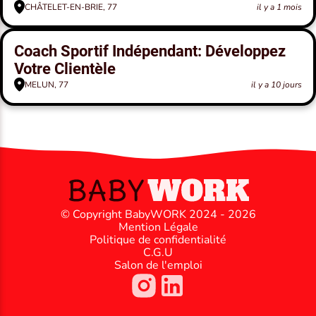
CHÂTELET-EN-BRIE, 77
il y a 1 mois
Coach Sportif Indépendant: Développez
Votre Clientèle
MELUN, 77
il y a 10 jours
© Copyright BabyWORK 2024 - 2026
Mention Légale
Politique de confidentialité
C.G.U
Salon de l'emploi