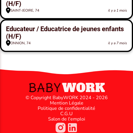
(H/F)
SAINT-JEOIRE, 74
il y a 1 mois
Educateur / Educatrice de jeunes enfants
(H/F)
ONNION, 74
il y a 7 mois
© Copyright BabyWORK 2024 - 2026
Mention Légale
Politique de confidentialité
C.G.U
Salon de l'emploi