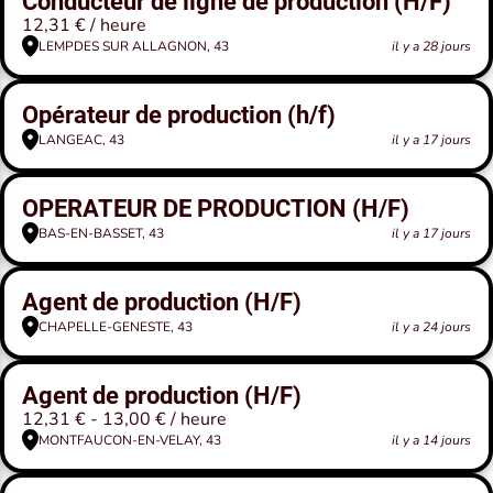
Conducteur de ligne de production (H/F)
12,31 € / heure
LEMPDES SUR ALLAGNON, 43
il y a 28 jours
Opérateur de production (h/f)
LANGEAC, 43
il y a 17 jours
OPERATEUR DE PRODUCTION (H/F)
BAS-EN-BASSET, 43
il y a 17 jours
Agent de production (H/F)
CHAPELLE-GENESTE, 43
il y a 24 jours
Agent de production (H/F)
12,31 € - 13,00 € / heure
MONTFAUCON-EN-VELAY, 43
il y a 14 jours