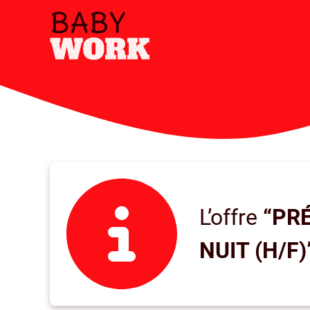
L’offre
“PR
NUIT (H/F)