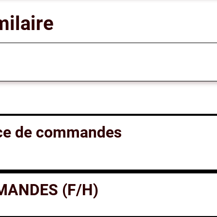
milaire
rice de commandes
ANDES (F/H)