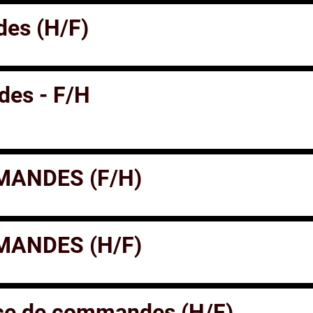
es (H/F)
es - F/H
ANDES (F/H)
ANDES (H/F)
ice de commandes (H/F)