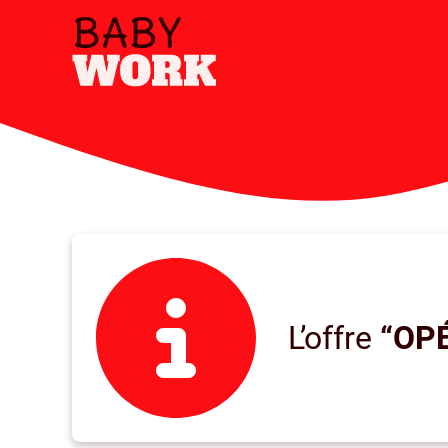
L’offre
“OP