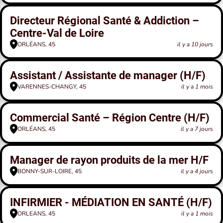
Directeur Régional Santé & Addiction –
Centre-Val de Loire
ORLÉANS, 45
il y a 10 jours
Assistant / Assistante de manager (H/F)
VARENNES-CHANGY, 45
il y a 1 mois
Commercial Santé – Région Centre (H/F)
ORLÉANS, 45
il y a 7 jours
Manager de rayon produits de la mer H/F
BONNY-SUR-LOIRE, 45
il y a 4 jours
INFIRMIER - MÉDIATION EN SANTÉ (H/F)
ORLEANS, 45
il y a 1 mois