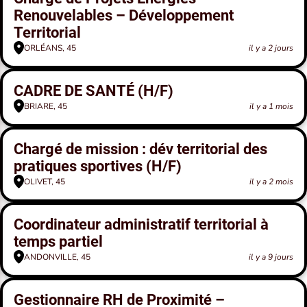
Renouvelables – Développement
Territorial
ORLÉANS, 45
il y a 2 jours
CADRE DE SANTÉ (H/F)
BRIARE, 45
il y a 1 mois
Chargé de mission : dév territorial des
pratiques sportives (H/F)
OLIVET, 45
il y a 2 mois
Coordinateur administratif territorial à
temps partiel
ANDONVILLE, 45
il y a 9 jours
Gestionnaire RH de Proximité –