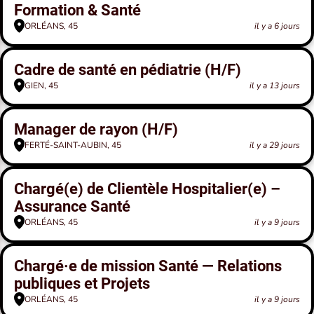
Formation & Santé
ORLÉANS, 45
il y a 6 jours
Cadre de santé en pédiatrie (H/F)
GIEN, 45
il y a 13 jours
Manager de rayon (H/F)
FERTÉ-SAINT-AUBIN, 45
il y a 29 jours
Chargé(e) de Clientèle Hospitalier(e) –
Assurance Santé
ORLÉANS, 45
il y a 9 jours
Chargé·e de mission Santé — Relations
publiques et Projets
ORLÉANS, 45
il y a 9 jours