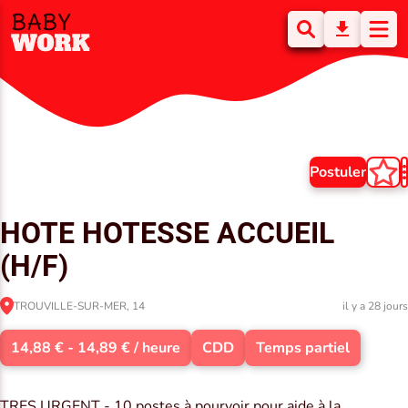
Postuler
HOTE HOTESSE ACCUEIL
(H/F)
TROUVILLE-SUR-MER, 14
il y a 28 jours
14,88 € - 14,89 € / heure
CDD
Temps partiel
TRES URGENT - 10 postes à pourvoir pour aide à la