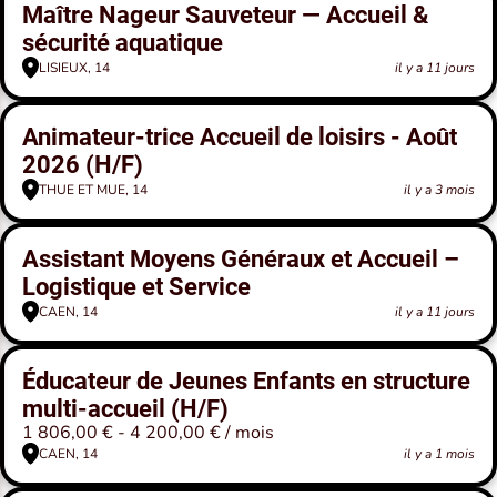
Maître Nageur Sauveteur — Accueil &
sécurité aquatique
LISIEUX, 14
il y a 11 jours
Animateur-trice Accueil de loisirs - Août
2026 (H/F)
THUE ET MUE, 14
il y a 3 mois
Assistant Moyens Généraux et Accueil –
Logistique et Service
CAEN, 14
il y a 11 jours
Éducateur de Jeunes Enfants en structure
multi-accueil (H/F)
1 806,00 € - 4 200,00 € / mois
CAEN, 14
il y a 1 mois