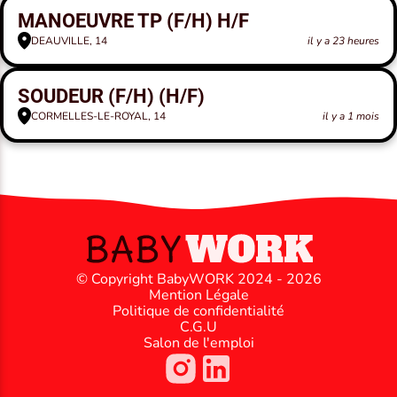
MANOEUVRE TP (F/H) H/F
DEAUVILLE, 14
il y a 23 heures
SOUDEUR (F/H) (H/F)
CORMELLES-LE-ROYAL, 14
il y a 1 mois
© Copyright BabyWORK 2024 - 2026
Mention Légale
Politique de confidentialité
C.G.U
Salon de l'emploi