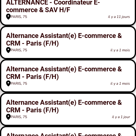
ALTERNANCE - Coordinateur E-
commerce & SAV H/F
PARIS, 75
il y a 11 jours
Alternance Assistant(e) E-commerce &
CRM - Paris (F/H)
PARIS, 75
il y a 1 mois
Alternance Assistant(e) E-commerce &
CRM - Paris (F/H)
PARIS, 75
il y a 1 mois
Alternance Assistant(e) E-commerce &
CRM - Paris (F/H)
PARIS, 75
il y a 1 jour
Alternance Assistant(e) E-commerce &