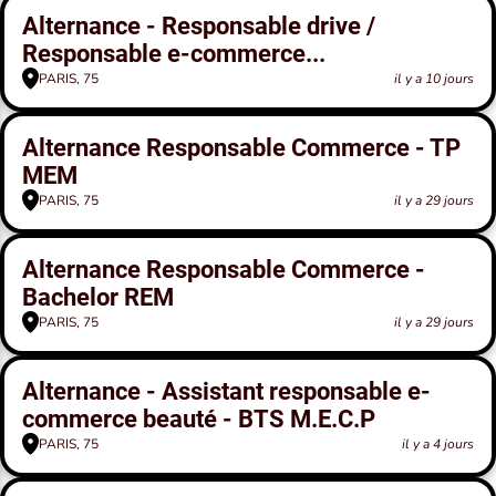
Alternance - Responsable drive /
Responsable e-commerce...
PARIS, 75
il y a 10 jours
Alternance Responsable Commerce - TP
MEM
PARIS, 75
il y a 29 jours
Alternance Responsable Commerce -
Bachelor REM
PARIS, 75
il y a 29 jours
Alternance - Assistant responsable e-
commerce beauté - BTS M.E.C.P
PARIS, 75
il y a 4 jours