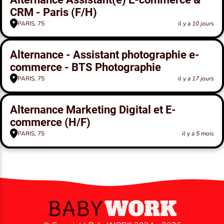
CRM - Paris (F/H)
PARIS, 75
il y a 10 jours
Alternance - Assistant photographie e-
commerce - BTS Photographie
PARIS, 75
il y a 17 jours
Alternance Marketing Digital et E-
commerce (H/F)
PARIS, 75
il y a 5 mois