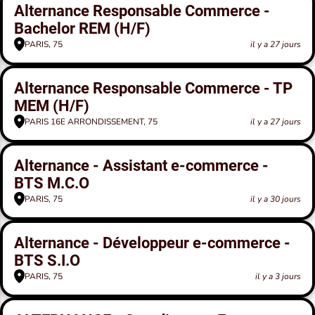
Alternance Responsable Commerce -
Bachelor REM (H/F)
PARIS, 75
il y a 27 jours
Alternance Responsable Commerce - TP
MEM (H/F)
PARIS 16E ARRONDISSEMENT, 75
il y a 27 jours
Alternance - Assistant e-commerce -
BTS M.C.O
PARIS, 75
il y a 30 jours
Alternance - Développeur e-commerce -
BTS S.I.O
PARIS, 75
il y a 3 jours