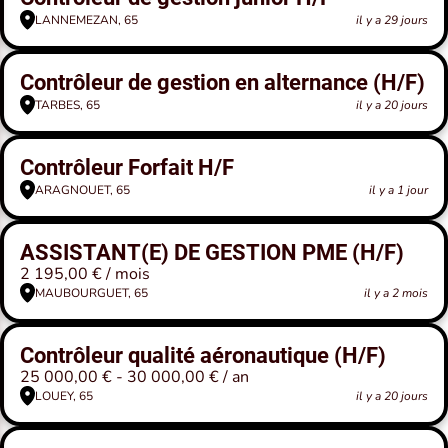
LANNEMEZAN, 65
il y a 29 jours
Contrôleur de gestion en alternance (H/F)
TARBES, 65
il y a 20 jours
Contrôleur Forfait H/F
ARAGNOUET, 65
il y a 1 jour
ASSISTANT(E) DE GESTION PME (H/F)
2 195,00 € / mois
MAUBOURGUET, 65
il y a 2 mois
Contrôleur qualité aéronautique (H/F)
25 000,00 € - 30 000,00 € / an
LOUEY, 65
il y a 20 jours