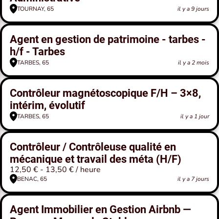
TOURNAY, 65
il y a 9 jours
Agent en gestion de patrimoine - tarbes -
h/f - Tarbes
TARBES, 65
il y a 2 mois
Contrôleur magnétoscopique F/H – 3×8,
intérim, évolutif
TARBES, 65
il y a 1 jour
Contrôleur / Contrôleuse qualité en
mécanique et travail des méta (H/F)
12,50 € - 13,50 € / heure
BENAC, 65
il y a 7 jours
Agent Immobilier en Gestion Airbnb —