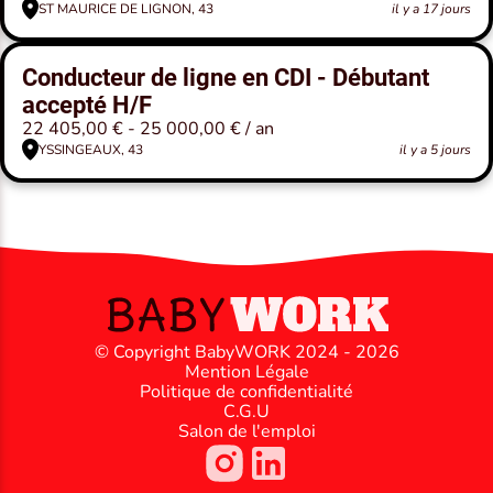
ST MAURICE DE LIGNON, 43
il y a 17 jours
Conducteur de ligne en CDI - Débutant
accepté H/F
22 405,00 € - 25 000,00 € / an
YSSINGEAUX, 43
il y a 5 jours
© Copyright BabyWORK 2024 - 2026
Mention Légale
Politique de confidentialité
C.G.U
Salon de l'emploi