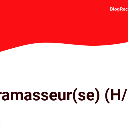
Blog
Rec
ramasseur(se) (H/