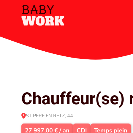
Chauffeur(se) 
ST PERE EN RETZ, 44
27 997,00 € / an
CDI
Temps plein