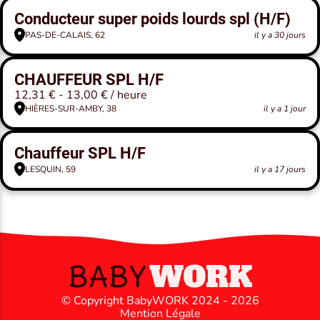
Conducteur super poids lourds spl (H/F)
PAS-DE-CALAIS, 62
il y a 30 jours
CHAUFFEUR SPL H/F
12,31 € - 13,00 € / heure
HIÈRES-SUR-AMBY, 38
il y a 1 jour
Chauffeur SPL H/F
LESQUIN, 59
il y a 17 jours
© Copyright BabyWORK 2024 - 2026
Mention Légale