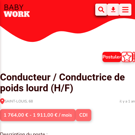
Postuler
Conducteur / Conductrice de
poids lourd (H/F)
SAINT-LOUIS, 68
il y a 1 an
1 764,00 € - 1 911,00 € / mois
CDI
Description du poste :