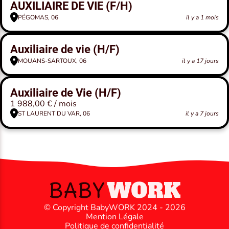
AUXILIAIRE DE VIE (F/H)
PÉGOMAS, 06
il y a 1 mois
Auxiliaire de vie (H/F)
MOUANS-SARTOUX, 06
il y a 17 jours
Auxiliaire de Vie (H/F)
1 988,00 € / mois
ST LAURENT DU VAR, 06
il y a 7 jours
© Copyright BabyWORK 2024 - 2026
Mention Légale
Politique de confidentialité