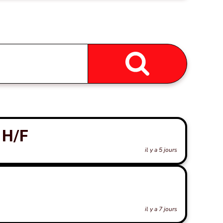
 H/F
il y a 5 jours
il y a 7 jours