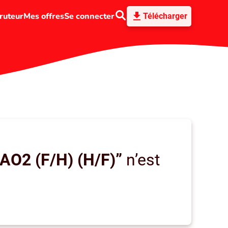
ruteur
Mes offres
Se connecter
Télécharger
O2 (F/H) (H/F)”
n’est