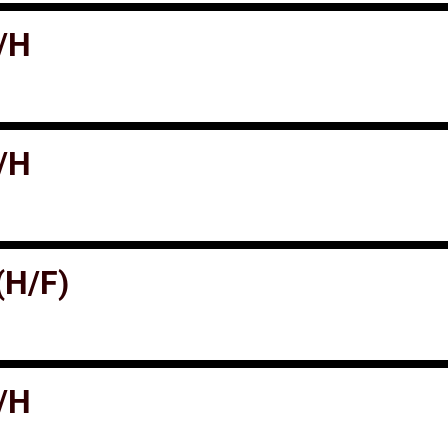
F/H
F/H
H/F)
F/H