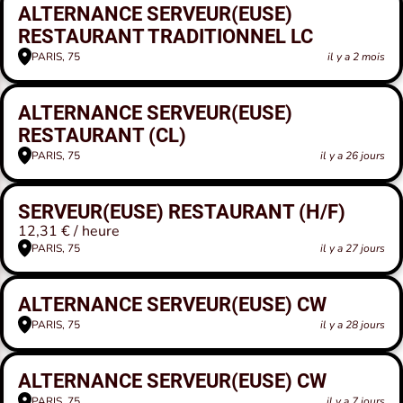
ALTERNANCE SERVEUR(EUSE)
RESTAURANT TRADITIONNEL LC
PARIS, 75
il y a 2 mois
ALTERNANCE SERVEUR(EUSE)
RESTAURANT (CL)
PARIS, 75
il y a 26 jours
SERVEUR(EUSE) RESTAURANT (H/F)
12,31 € / heure
PARIS, 75
il y a 27 jours
ALTERNANCE SERVEUR(EUSE) CW
PARIS, 75
il y a 28 jours
ALTERNANCE SERVEUR(EUSE) CW
PARIS, 75
il y a 7 jours