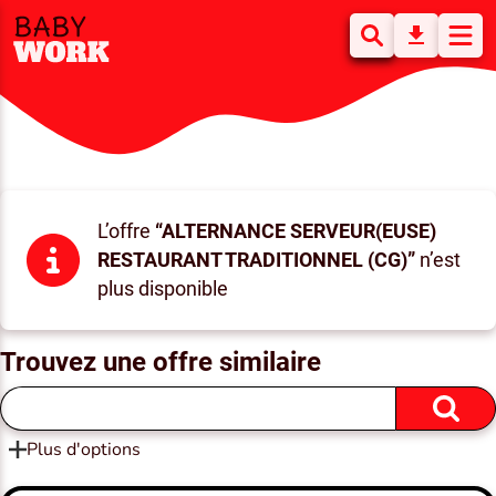
L’offre
“ALTERNANCE SERVEUR(EUSE)
RESTAURANT TRADITIONNEL (CG)”
n’est
plus disponible
Trouvez une offre similaire
Plus d'options