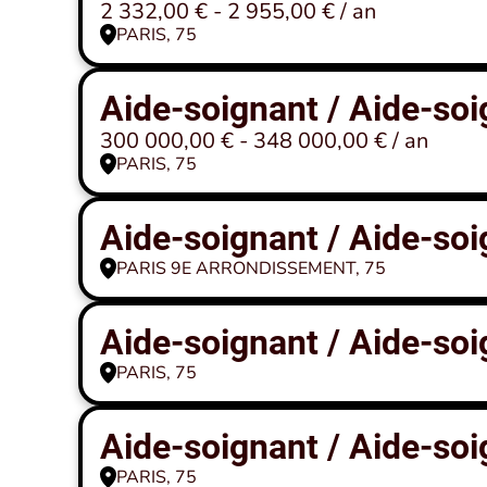
2 332,00 € - 2 955,00 € / an
PARIS, 75
Aide-soignant / Aide-soi
300 000,00 € - 348 000,00 € / an
PARIS, 75
Aide-soignant / Aide-soi
PARIS 9E ARRONDISSEMENT, 75
Aide-soignant / Aide-soi
PARIS, 75
Aide-soignant / Aide-soi
PARIS, 75