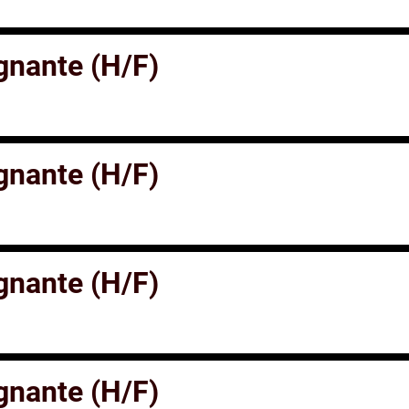
gnante (H/F)
gnante (H/F)
gnante (H/F)
gnante (H/F)