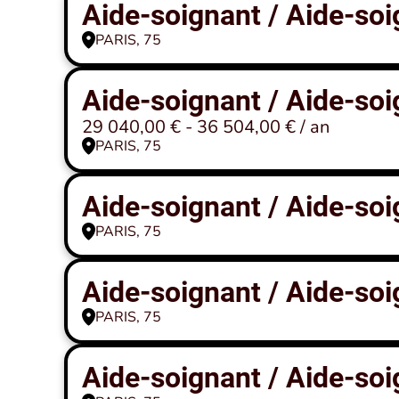
Aide-soignant / Aide-soi
PARIS, 75
Aide-soignant / Aide-soi
29 040,00 € - 36 504,00 € / an
PARIS, 75
Aide-soignant / Aide-soi
PARIS, 75
Aide-soignant / Aide-soi
PARIS, 75
Aide-soignant / Aide-soi