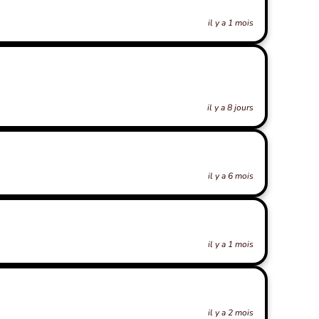
il y a 1 mois
il y a 8 jours
il y a 6 mois
il y a 1 mois
il y a 2 mois