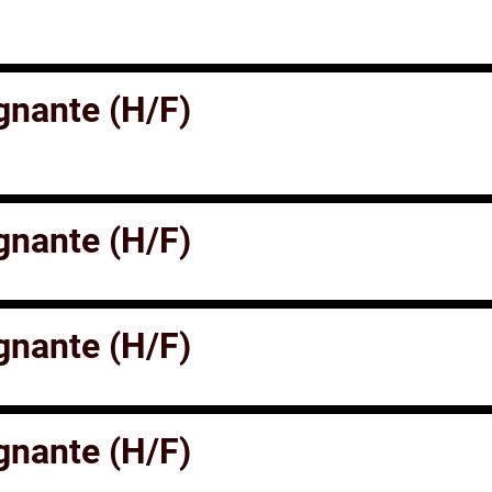
gnante (H/F)
gnante (H/F)
gnante (H/F)
gnante (H/F)