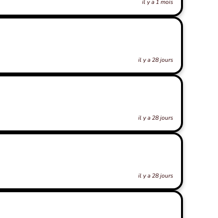
il y a 1 mois
il y a 28 jours
il y a 28 jours
il y a 28 jours