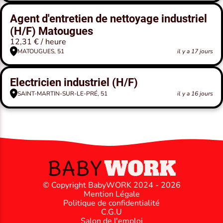
Agent d'entretien de nettoyage industriel
(H/F) Matougues
12,31 € / heure
MATOUGUES, 51
il y a 17 jours
Electricien industriel (H/F)
SAINT-MARTIN-SUR-LE-PRÉ, 51
il y a 16 jours
© Copyright BabyWORK 2024 - 2026
Mention Légale
Politique de confidentialité
C.G.U
Salon de l'emploi