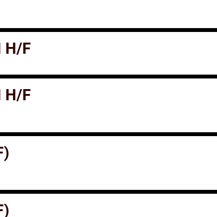
 H/F
 H/F
F)
F)