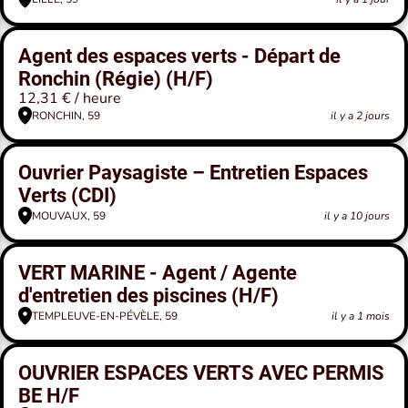
Agent des espaces verts - Départ de
Ronchin (Régie) (H/F)
12,31 € / heure
RONCHIN, 59
il y a 2 jours
Ouvrier Paysagiste – Entretien Espaces
Verts (CDI)
MOUVAUX, 59
il y a 10 jours
VERT MARINE - Agent / Agente
d'entretien des piscines (H/F)
TEMPLEUVE-EN-PÉVÈLE, 59
il y a 1 mois
OUVRIER ESPACES VERTS AVEC PERMIS
BE H/F